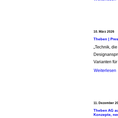
10. März 2026
Theben | Pre
„Technik, di
Designanspr
Varianten f
Weiterlesen
11. Dezember 2
Theben AG au
Konzepte, ne