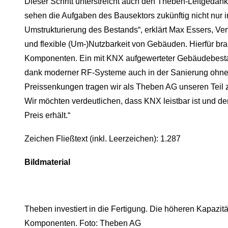
Dieser Schritt unterstreicht auch den Theben-Leitgedan
sehen die Aufgaben des Bausektors zukünftig nicht nur 
Umstrukturierung des Bestands“, erklärt Max Essers, Vertr
und flexible (Um-)Nutzbarkeit von Gebäuden. Hierfür b
Komponenten. Ein mit KNX aufgewerteter Gebäudebestan
dank moderner RF-Systeme auch in der Sanierung ohne 
Preissenkungen tragen wir als Theben AG unseren Teil 
Wir möchten verdeutlichen, dass KNX leistbar ist und d
Preis erhält.“
Zeichen Fließtext (inkl. Leerzeichen): 1.287
Bildmaterial
Theben investiert in die Fertigung. Die höheren Kapaz
Komponenten. Foto: Theben AG